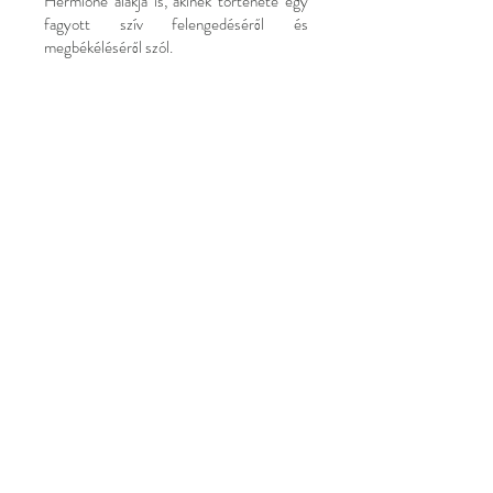
Hermione alakja is, akinek története egy
fagyott szív felengedéséről és
megbékéléséről szól.