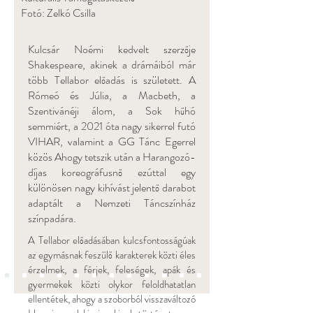
Fotó: Zelkó Csilla
Kulcsár Noémi kedvelt szerzője
Shakespeare, akinek a drámáiból már
több Tellabor előadás is született. A
Rómeó és Júlia, a Macbeth, a
Szentivánéji álom, a Sok hűhó
semmiért, a 2021 óta nagy sikerrel futó
VIHAR, valamint a GG Tánc Egerrel
közös Ahogy tetszik után a Harangozó-
díjas koreográfusnő ezúttal egy
különösen nagy kihívást jelentő darabot
adaptált a Nemzeti Táncszínház
színpadára.
A Tellabor előadásában kulcsfontosságúak
az egymásnak feszülő karakterek közti éles
érzelmek, a férjek, feleségek, apák és
gyermekek közti olykor feloldhatatlan
ellentétek, ahogy a szoborból visszaváltozó